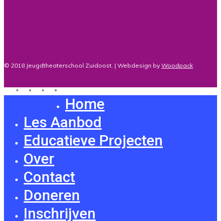
© 2018 Jeugdtheaterschool Zuidoost. | Webdesign by
Woodpack
twitter
facebook
youtube
instagram
Home
Close
Menu
Les Aanbod
Educatieve Projecten
Over
Contact
Doneren
Inschrijven