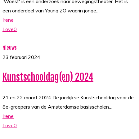
'Woest' is een onderzoek naar bewegingstheater. Het is
een onderdeel van Young ZO waarin jonge…
Irene
Love
0
Kunstschooldag(en)
Nieuws
2024
23 februari 2024
Kunstschooldag(en) 2024
21 en 22 maart 2024 De jaarlijkse Kunstschooldag voor de
8e-groepers van de Amsterdamse basisscholen…
Irene
Love
0