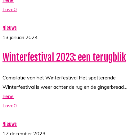
Irene
Love
0
Winterfestival
Nieuws
2023:
13 januari 2024
een
Winterfestival 2023: een terugblik
terugblik
Compilatie van het Winterfestival Het spetterende
Winterfestival is weer achter de rug en de gingerbread…
Irene
Love
0
Fijne
Nieuws
Feestdagen!
17 december 2023