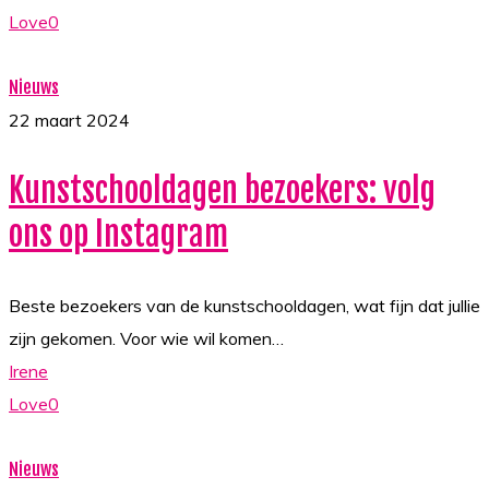
Love
0
Kunstschooldagen
Nieuws
bezoekers:
22 maart 2024
volg
Kunstschooldagen bezoekers: volg
ons
op
ons op Instagram
Instagram
Beste bezoekers van de kunstschooldagen, wat fijn dat jullie
zijn gekomen. Voor wie wil komen…
Irene
Love
0
Ontdekking
Nieuws