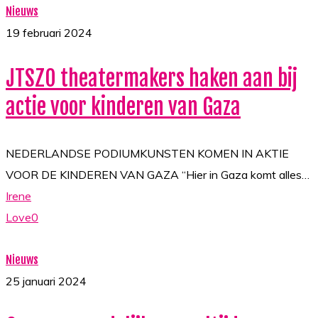
JTSZO
Nieuws
theatermakers
19 februari 2024
haken
JTSZO theatermakers haken aan bij
aan
bij
actie voor kinderen van Gaza
actie
voor
NEDERLANDSE PODIUMKUNSTEN KOMEN IN AKTIE
kinderen
VOOR DE KINDEREN VAN GAZA “Hier in Gaza komt alles…
van
Irene
Gaza
Love
0
Onvoorwaardelijk
Nieuws
voor
25 januari 2024
altijd