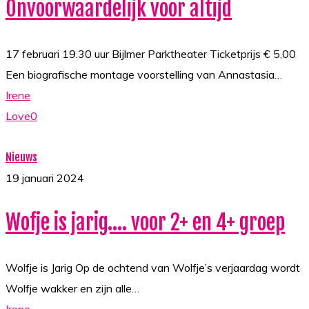
Onvoorwaardelijk voor altijd
17 februari 19.30 uur Bijlmer Parktheater Ticketprijs € 5,00
Een biografische montage voorstelling van Annastasia…
Irene
Love
0
Wofje
Nieuws
is
19 januari 2024
jarig….
Wofje is jarig…. voor 2+ en 4+ groep
voor
2+
en
Wolfje is Jarig Op de ochtend van Wolfje’s verjaardag wordt
4+
Wolfje wakker en zijn alle…
groep