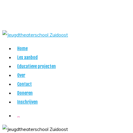
Skip
to
main
content
Menu
Home
Les aanbod
Educatieve projecten
Over
Contact
Doneren
Inschrijven
twitter
facebook
youtube
instagram