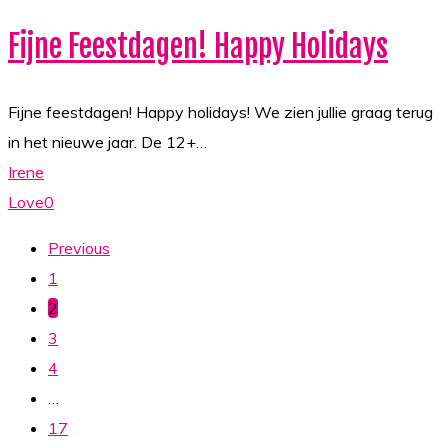
Happy
Fijne Feestdagen! Happy Holidays
Holidays
Fijne feestdagen! Happy holidays! We zien jullie graag terug
in het nieuwe jaar. De 12+…
Irene
Love
0
Previous
1
2
3
4
…
17