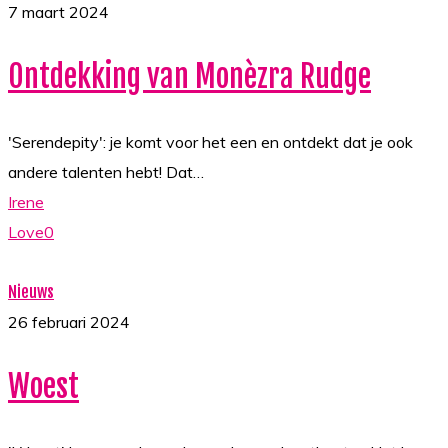
van
7 maart 2024
Monèzra
Ontdekking van Monèzra Rudge
Rudge
'Serendepity': je komt voor het een en ontdekt dat je ook
andere talenten hebt! Dat…
Irene
Love
0
Woest
Nieuws
26 februari 2024
Woest