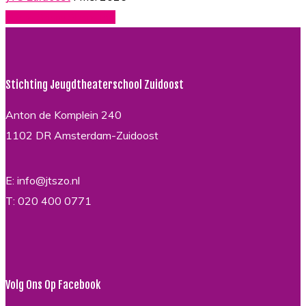
—
Share
Share
Share
Share
Pin
JTSZO
Stichting Jeugdtheaterschool Zuidoost
Anton de Komplein 240
1102 DR Amsterdam-Zuidoost
E: info@jtszo.nl
T: 020 400 0771
Volg Ons Op Facebook