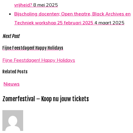
8 mei 2025
vrijheid?
Bijscholing docenten; Open theatre, Black Archives en
4 maart 2025
Techniek workshop 25 februari 2025
Next Post
Fijne Feestdagen! Happy Holidays
Fijne Feestdagen! Happy Holidays
Related Posts
Zomerfestival
Nieuws
–
Zomerfestival – Koop nu jouw tickets
Koop
nu
jouw
tickets