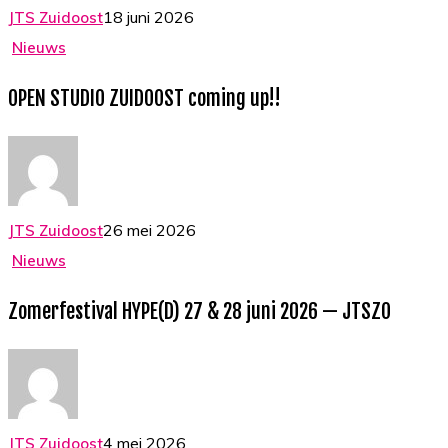
18 juni 2026
JTS Zuidoost
OPEN
Nieuws
STUDIO
OPEN STUDIO ZUIDOOST coming up!!
ZUIDOOST
coming
up!!
26 mei 2026
JTS Zuidoost
Zomerfestival
Nieuws
HYPE(D)
Zomerfestival HYPE(D) 27 & 28 juni 2026 — JTSZO
27
&
28
juni
2026
4 mei 2026
JTS Zuidoost