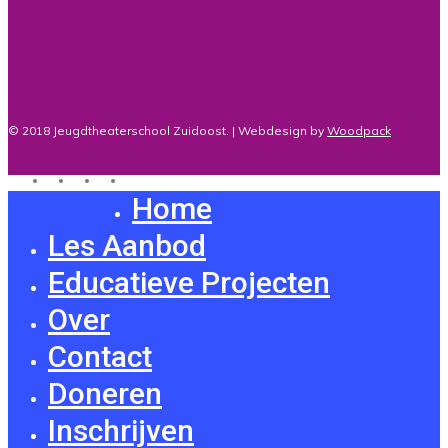
© 2018 Jeugdtheaterschool Zuidoost. | Webdesign by
Woodpack
twitter
facebook
youtube
instagram
Home
Close
Menu
Les Aanbod
Educatieve Projecten
Over
Contact
Doneren
Inschrijven