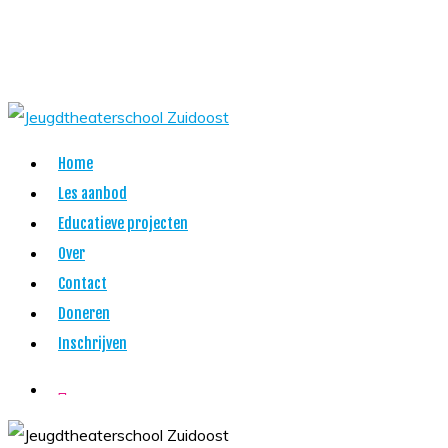
Skip
to
main
content
Menu
Home
Les aanbod
Educatieve projecten
Over
Contact
Doneren
Inschrijven
twitter
facebook
youtube
instagram