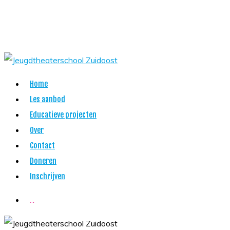
Skip
to
main
content
Menu
Home
Les aanbod
Educatieve projecten
Over
Contact
Doneren
Inschrijven
twitter
facebook
youtube
instagram