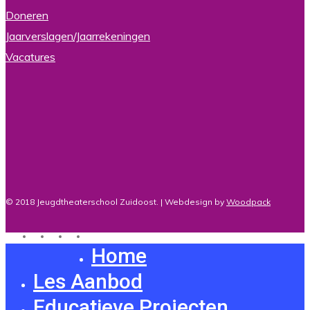
Doneren
Jaarverslagen/Jaarrekeningen
Vacatures
© 2018 Jeugdtheaterschool Zuidoost. | Webdesign by
Woodpack
twitter
facebook
youtube
instagram
Home
Close
Menu
Les Aanbod
Educatieve Projecten