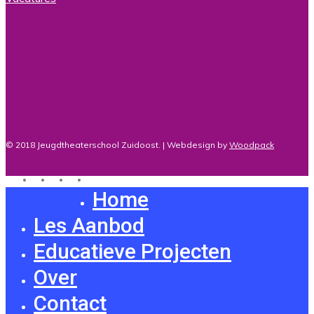
© 2018 Jeugdtheaterschool Zuidoost. | Webdesign by
Woodpack
twitter
facebook
youtube
instagram
Home
Close
Menu
Les Aanbod
Educatieve Projecten
Over
Contact