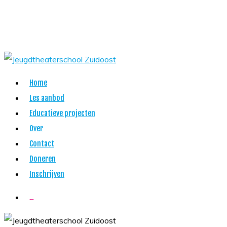
Skip
to
main
content
Menu
Home
Les aanbod
Educatieve projecten
Over
Contact
Doneren
Inschrijven
twitter
facebook
youtube
instagram