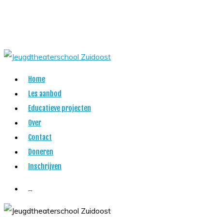
Skip
to
main
content
Menu
Home
Les aanbod
Educatieve projecten
Over
Contact
Doneren
Inschrijven
twitter
facebook
youtube
instagram