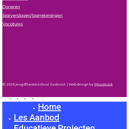
Doneren
Jaarverslagen/Jaarrekeningen
Vacatures
© 2018 Jeugdtheaterschool Zuidoost. | Webdesign by
Woodpack
twitter
facebook
youtube
instagram
Home
Close
Menu
Les Aanbod
Educatieve Projecten