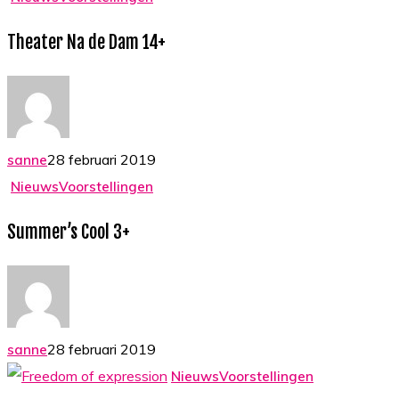
Na
Theater Na de Dam 14+
de
Dam
14+
28 februari 2019
sanne
Summer’s
Nieuws
Voorstellingen
Cool
Summer’s Cool 3+
3+
28 februari 2019
sanne
Freedom
Nieuws
Voorstellingen