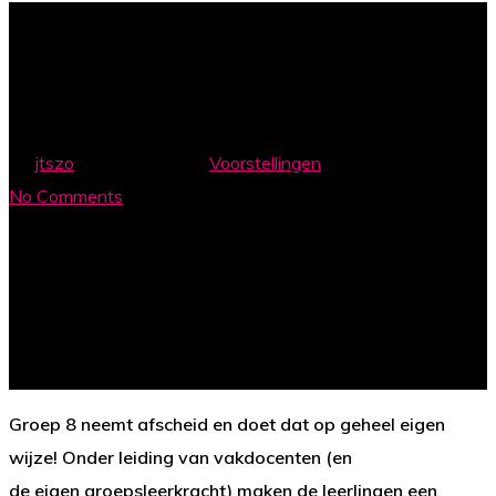
Groep 8 eindvoorstelling
By
jtszo
18 februari 2019
Voorstellingen
No Comments
Groep 8 neemt afscheid en doet dat op geheel eigen
wijze! Onder leiding van vakdocenten (en
de eigen groepsleerkracht) maken de leerlingen een