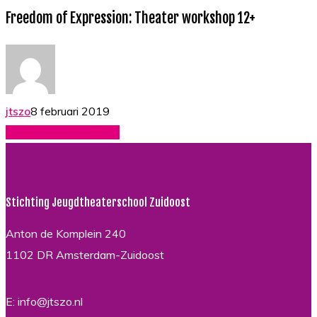
of
Freedom of Expression: Theater workshop 12+
Expression:
Theater
workshop
12+
8 februari 2019
jtszo
Share
Share
Share
Share
Pin
Stichting Jeugdtheaterschool Zuidoost
Anton de Komplein 240
1102 DR Amsterdam-Zuidoost
E: info@jtszo.nl