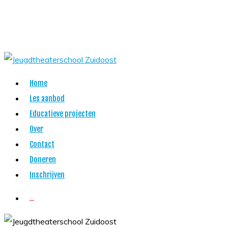
Skip
to
main
content
Menu
Home
Les aanbod
Educatieve projecten
Over
Contact
Doneren
Inschrijven
twitter
facebook
youtube
instagram