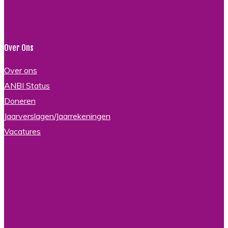
Over Ons
Over ons
ANBI Status
Doneren
Jaarverslagen/Jaarrekeningen
Vacatures