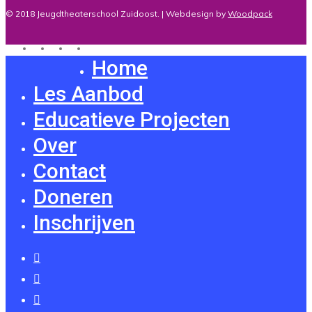
© 2018 Jeugdtheaterschool Zuidoost. | Webdesign by
Woodpack
twitter
facebook
youtube
instagram
Home
Close
Menu
Les Aanbod
Educatieve Projecten
Over
Contact
Doneren
Inschrijven
twitter
facebook
youtube